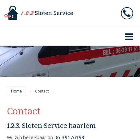
Home
Slotenmaker
Sleutelservice
Slotenservice
Inbraakbeveiliging
Home
Contact
Overige
Diensten
Contact
Sleutelspecialist
1.2.3. Sloten Service haarlem
Contact
Wij zijn bereikbaar op
06-39176199